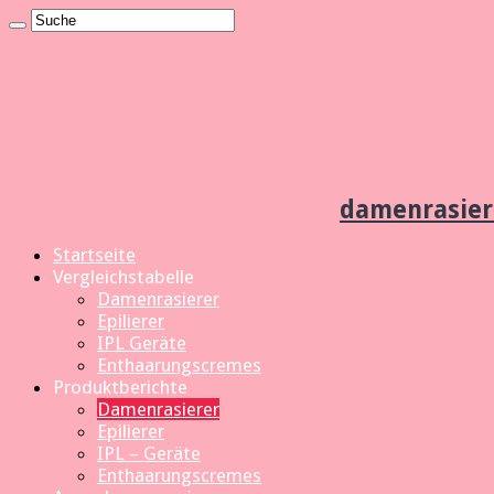
damenrasier
Startseite
Vergleichstabelle
Damenrasierer
Epilierer
IPL Geräte
Enthaarungscremes
Produktberichte
Damenrasierer
Epilierer
IPL – Geräte
Enthaarungscremes