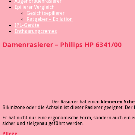
Augenbrauenrasierer
Epilierer Vergleich
Gesichtsepilierer
Ratgeber – Epilation
IPL-Geräte
Enthaarungcremes
Damenrasierer – Philips HP 6341/00
Der Rasierer hat einen
kleineren Sch
Bikinizone oder die Achseln ist dieser Rasierer geeignet. Der
Er hat nicht nur eine ergonomische Form, sondern auch ein ei
sicher und zielgenau geführt werden.
Pflege