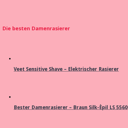
Die besten Damenrasierer
Veet Sensitive Shave – Elektrischer Rasierer
Bester Damenrasierer – Braun Silk-Èpil LS 5560