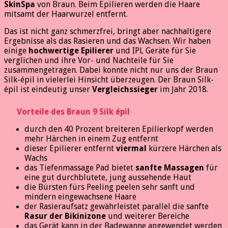
SkinSpa
von Braun. Beim Epilieren werden die Haare
mitsamt der Haarwurzel entfernt.
Das ist nicht ganz schmerzfrei, bringt aber nachhaltigere
Ergebnisse als das Rasieren und das Wachsen. Wir haben
einige
hochwertige Epilierer
und IPL Geräte für Sie
verglichen und ihre Vor- und Nachteile für Sie
zusammengetragen. Dabei konnte nicht nur uns der Braun
Silk-épil in vielerlei Hinsicht überzeugen. Der Braun Silk-
épil ist eindeutig unser
Vergleichssieger
im Jahr 2018.
Vorteile
des Braun 9 Silk épil
durch den 40 Prozent breiteren Epilierkopf werden
mehr Härchen in einem Zug entfernt
dieser Epilierer entfernt
viermal
kürzere Härchen als
Wachs
das Tiefenmassage Pad bietet
sanfte Massagen
für
eine gut durchblutete, jung aussehende Haut
die Bürsten fürs Peeling peelen sehr sanft und
mindern eingewachsene Haare
der Rasieraufsatz gewährleistet parallel die sanfte
Rasur der Bikinizone
und weiterer Bereiche
das Gerät kann in der Badewanne angewendet werden