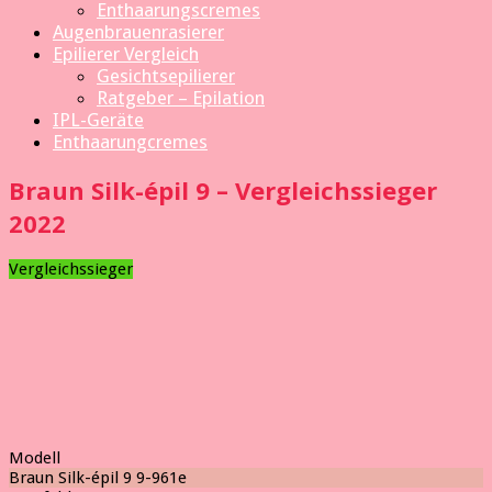
Enthaarungscremes
Augenbrauenrasierer
Epilierer Vergleich
Gesichtsepilierer
Ratgeber – Epilation
IPL-Geräte
Enthaarungcremes
Braun Silk-épil 9 – Vergleichssieger
2022
Vergleichssieger
Modell
Braun Silk-épil 9 9-961e