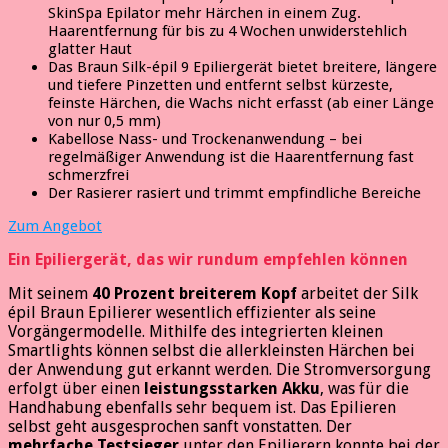
SkinSpa Epilator mehr Härchen in einem Zug.
Haarentfernung für bis zu 4 Wochen unwiderstehlich
glatter Haut
Das Braun Silk-épil 9 Epiliergerät bietet breitere, längere
und tiefere Pinzetten und entfernt selbst kürzeste,
feinste Härchen, die Wachs nicht erfasst (ab einer Länge
von nur 0,5 mm)
Kabellose Nass- und Trockenanwendung – bei
regelmäßiger Anwendung ist die Haarentfernung fast
schmerzfrei
Der Rasierer rasiert und trimmt empfindliche Bereiche
Zum Angebot
Ein Epiliergerät, das wir rundum empfehlen können
Mit seinem
40 Prozent breiterem Kopf
arbeitet der Silk
épil Braun Epilierer wesentlich effizienter als seine
Vorgängermodelle. Mithilfe des integrierten kleinen
Smartlights können selbst die allerkleinsten Härchen bei
der Anwendung gut erkannt werden. Die Stromversorgung
erfolgt über einen
leistungsstarken Akku
, was für die
Handhabung ebenfalls sehr bequem ist. Das Epilieren
selbst geht ausgesprochen sanft vonstatten. Der
mehrfache Testsieger
unter den Epilierern konnte bei der