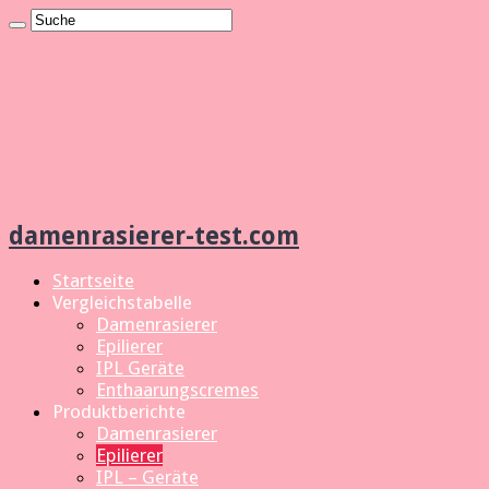
damenrasierer-test.com
Startseite
Vergleichstabelle
Damenrasierer
Epilierer
IPL Geräte
Enthaarungscremes
Produktberichte
Damenrasierer
Epilierer
IPL – Geräte